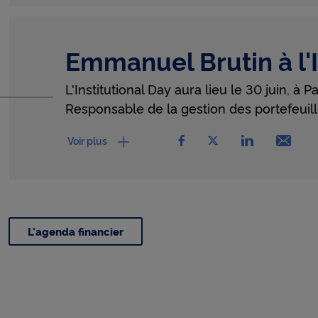
Emmanuel Brutin à l'I
L'Institutional Day aura lieu le 30 juin, à Pa
Responsable de la gestion des portefeuill
partager Emmanuel Brutin 
partager Emmanuel B
partager Emm
Emai
Voir plus
L'agenda financier