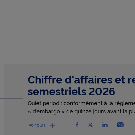
uant sur « Continuer sans accepter » vous indiquez votre refus et seu
s nécessaires au bon fonctionnement du Site et/ou à vous apporter 
t de navigation seront déposés.
Chiffre d'affaires et r
semestriels 2026
Quiet period : conformément à la régleme
« d’embargo » de quinze jours avant la p
partager Chiffre d'affaire
partager Chiffre d'
partager Chif
Emai
Voir plus