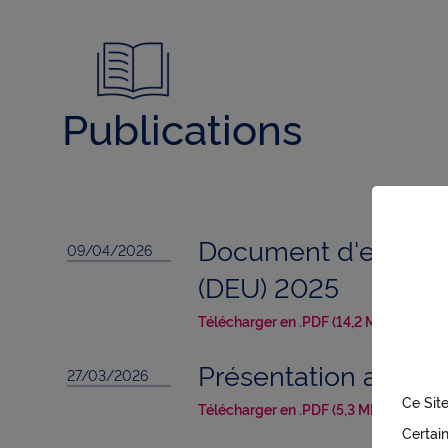
Publications
Document d'enregis
09/04/2026
(DEU) 2025
Télécharger en .PDF (14,2 MB)
Présentation aux in
27/03/2026
Ce Site
Télécharger en .PDF (5,3 MB)
Certai