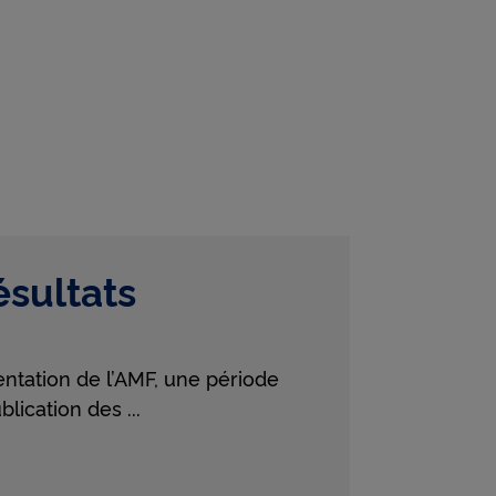
ls les
un
ésultats
ntation de l’AMF, une période
ublication des
...
s et résultats semestriels 2026 sur facebook - (nouvelle fenêtr
affaires et résultats semestriels 2026 sur X - (nouvelle fenêtre
fre d'affaires et résultats semestriels 2026 sur linkedin - (nou
l