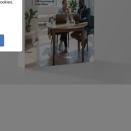
ookies,
sation
lités
e
liser à
réseau
ction
r à des
e