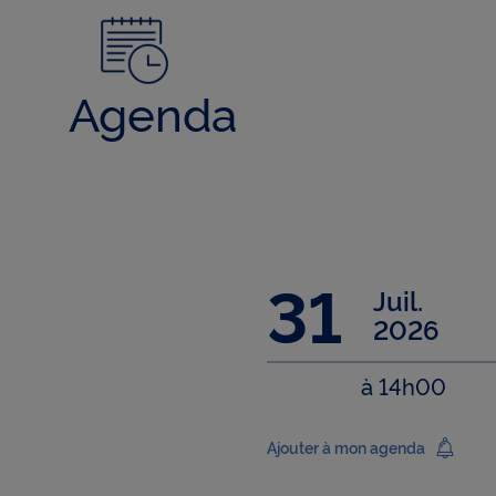
En cliq
cookie
confor
Agenda
31
Juil.
2026
à 14h00
Ajouter à mon agenda