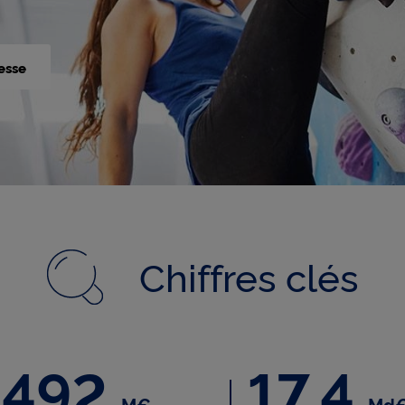
esse
Chiffres clés
 492
17,4
de chiffre d'affaires en 2025
1 492 millions d'euros de résultat
M€
Md