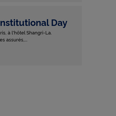
nstitutional Day
ris, à l'hôtel Shangri-La.
es assurés,
...
à l'Institutional Day sur facebook - (nouvelle fenêtre)
rutin à l'Institutional Day sur X - (nouvelle fenêtre)
anuel Brutin à l'Institutional Day sur linkedin - (nouvelle fen
l